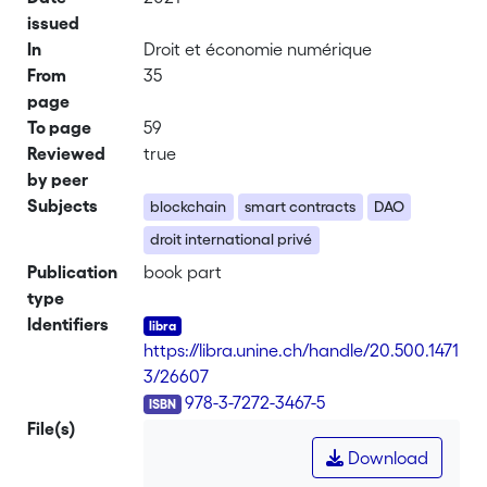
issued
In
Droit et économie numérique
From
35
page
To page
59
Reviewed
true
by peer
Subjects
blockchain
smart contracts
DAO
droit international privé
Publication
book part
type
Identifiers
https://libra.unine.ch/handle/20.500.1471
3/26607
ISBN
978-3-7272-3467-5
File(s)
Download