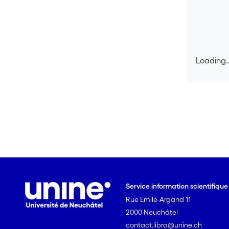
Loading..
Loading..
Service information scientifiqu
Rue Emile-Argand 11
2000 Neuchâtel
contact.libra@unine.ch