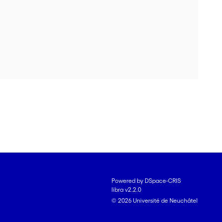
Powered by DSpace-CRIS
libra v2.2.0
© 2026 Université de Neuchâtel