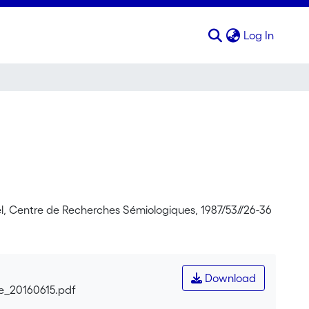
(curren
Log In
l, Centre de Recherches Sémiologiques, 1987/53//26-36
Download
ce_20160615.pdf