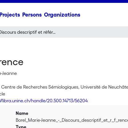
Projects
Persons
Organizations
Discours descriptif et référence
érence
ie-Jeanne
 Centre de Recherches Sémiologiques, Université de Neuchâte
cle
://libra.unine.ch/handle/20.500.14713/56204
Name
Borel_Marie-Jeanne_-_Discours_descriptif_et_r_f_ren
Type