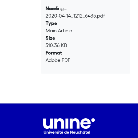
Loading...
Name
2020-04-14_1212_6435.pdf
Loading...
Type
Main Article
Size
510.36 KB
Format
Adobe PDF