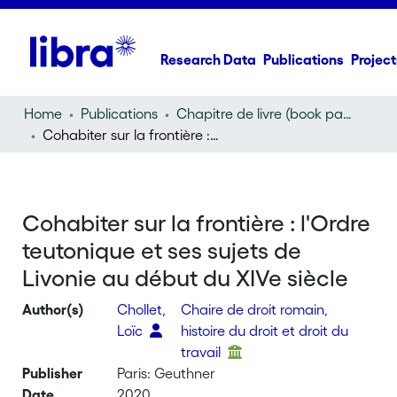
Research Data
Publications
Project
Home
Publications
Chapitre de livre (book part)
Cohabiter sur la frontière : l'Ordre teutonique et ses sujets de Livonie au début du XIVe siècle
Cohabiter sur la frontière : l'Ordre
teutonique et ses sujets de
Livonie au début du XIVe siècle
Author(s)
Chollet,
Chaire de droit romain,
Loïc
histoire du droit et droit du
travail
Publisher
Paris: Geuthner
Date
2020