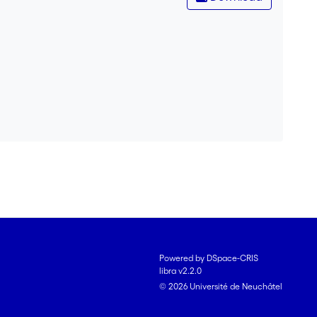
Powered by DSpace-CRIS
libra v2.2.0
© 2026 Université de Neuchâtel