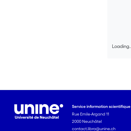
Loading..
Loading..
Service information scientifiqu
Rue Emile-Argand 11
2000 Neuchâtel
contact.libra@unine.ch