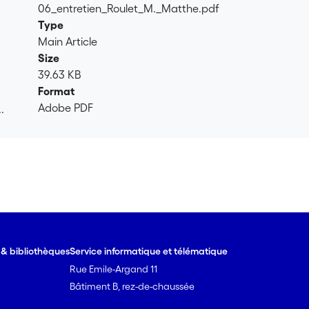
06_entretien_Roulet_M._Matthe.pdf
Type
Main Article
Size
39.63 KB
Format
Adobe PDF
.
.
e & bibliothèques
Service informatique et télématique
Rue Emile-Argand 11
Bâtiment B, rez-de-chaussée