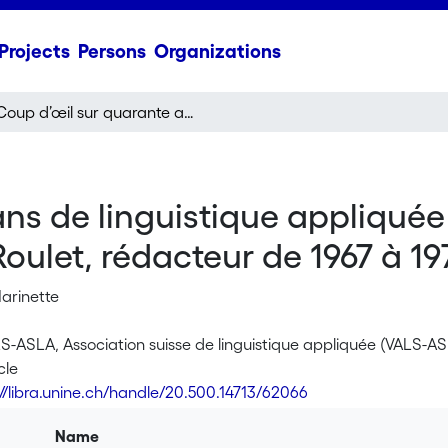
Projects
Persons
Organizations
Coup d’œil sur quarante ans de linguistique appliquée au fil du Bulletin. Conversation avec Eddy Roulet, rédacteur de 1967 à 1977
s de linguistique appliquée a
ulet, rédacteur de 1967 à 19
arinette
LS-ASLA, Association suisse de linguistique appliquée (VALS-A
cle
://libra.unine.ch/handle/20.500.14713/62066
Name