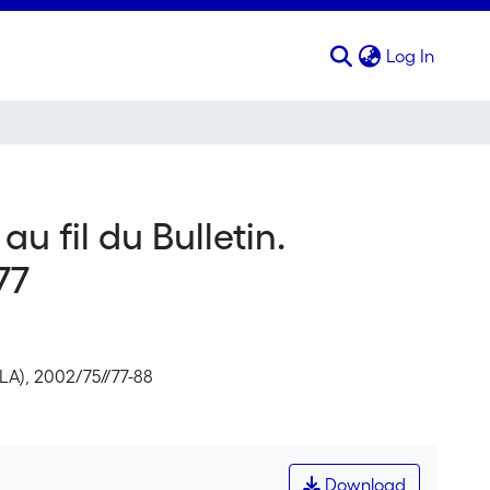
(curren
Log In
u fil du Bulletin.
77
SLA), 2002/75//77-88
Download