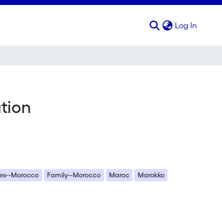
(curren
Log In
ution
ies--Morocco
Family--Morocco
Maroc
Marokko