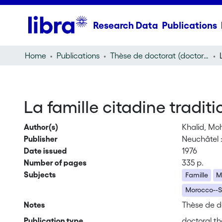
Research Data
Publications
Home
Publications
Thèse de doctorat (doctoral thesis)
La famille citadine tradit
Author(s)
Khalid, M
Publisher
Neuchâtel :
Date issued
1976
Number of pages
335 p.
Subjects
Famille
M
Morocco--So
Notes
Thèse de do
Publication type
doctoral th