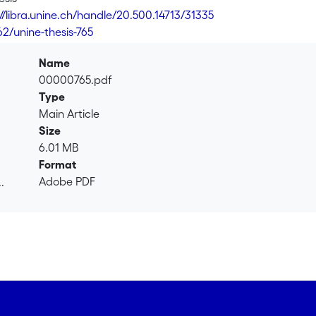
://libra.unine.ch/handle/20.500.14713/31335
62/unine-thesis-765
Name
00000765.pdf
Type
Main Article
Size
6.01 MB
Format
Adobe PDF
.
.