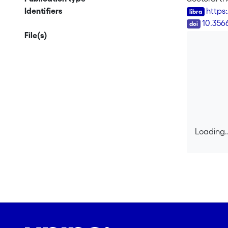
Identifiers
https
DOI
10.356
File(s)
Loading..
Loading..