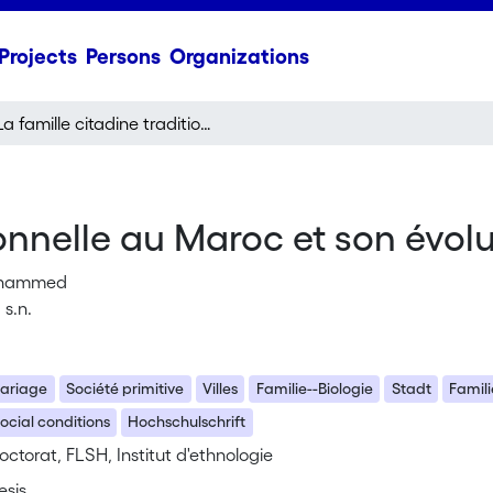
Projects
Persons
Organizations
La famille citadine traditionnelle au Maroc et son évolution
ionnelle au Maroc et son évol
ohammed
 s.n.
ariage
Société primitive
Villes
Familie--Biologie
Stadt
Famil
cial conditions
Hochschulschrift
ctorat, FLSH, Institut d'ethnologie
esis