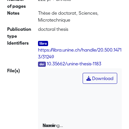
of pages
Notes
Thèse de doctorat, Sciences,
Microtechnique
Publication
doctoral thesis
type
Identifiers
https://libra.unine.ch/handle/20.500.1471
3/31249
DOI
10.35662/unine-thesis-1183
File(s)
Download
Loading...
Name