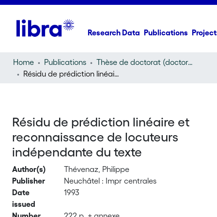
Research Data
Publications
Project
Home
Publications
Thèse de doctorat (doctoral thesis)
Résidu de prédiction linéaire et reconnaissance de locuteurs indépendante du texte
Résidu de prédiction linéaire et
reconnaissance de locuteurs
indépendante du texte
Author(s)
Thévenaz, Philippe
Publisher
Neuchâtel : Impr centrales
Date
1993
issued
Number
222 p. + annexe