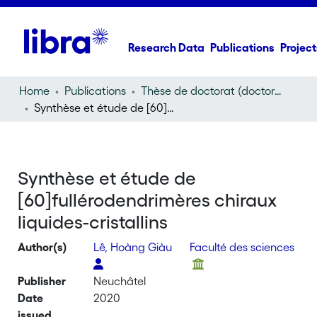
Research Data
Publications
Project
Home
Publications
Thèse de doctorat (doctoral thesis)
Synthèse et étude de [60]fullérodendrimères chiraux liquides-cristallins
Synthèse et étude de
[60]fullérodendrimères chiraux
liquides-cristallins
Author(s)
Lê, Hoàng Giàu
Faculté des sciences
Publisher
Neuchâtel
Date
2020
issued