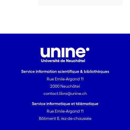
sont encourageants car ils ont
démontré qu’il est possible d’incorporer
jusqu’à trois unités isotropes
C<sub>60</sub> au sein des
mésophases. <br>
Dans les deuxième et troisième parties,
nous avons synthétisé une série de
<i>bis</i>-[60]fullérodendrimères et une
famille de tris-[60]fullérodendrimères de
type <i>Janus</i>. Ils possèdent deux
Service information scientifique & bibliothèques
types différents de mésogènes chiraux,
Rue Emile-Argand 11
l’un favorisant l’organisation lamellaire
et l’autre la phase nématique chirale
2000 Neuchâtel
(N*). Notre objectif est d’étudier
contact.libra@unine.ch
l’influence de chaque source de
Service informatique et télématique
chiralité, de la génération de chaque
Rue Emile-Argand 11
dendron ainsi que celle du
Bâtiment B, rez-de-chaussée
C<sub>60</sub> sur les propriétés
mésomorphes. Les propriétés liquides-