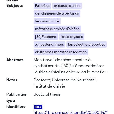
Subjects
Fullerène
cristaux liquides
dendrimères de type Janus
ferroélectricité
métathèse croisée d’oléfine
[60]Fullerene
liquid crystals
Janus dendrimers
ferroelectric properties
olefin cross-metathesis reaction
Abstract
Mon travail de thèse consiste à
synthétiser des [60]fullérodendrimères
liquides-cristallins chiraux via la réaction
de métathèse croisée d’oléfines et
Notes
Doctorat, Université de Neuchâtel,
d’étudier l’influence du [60]fullerène
Institut de chimie
(C<sub>60</sub>) au sein des
Publication
doctoral thesis
mésophases. Les matériaux
type
mésomorphes à base de
Identifiers
C<sub>60</sub> sont intéressants car
https://libra.unine.ch/handle/20.500.1471