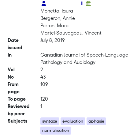
II
Monetta, laura
Bergeron, Annie
Perron, Marc
Martel-Sauvageau, Vincent
Date
July 8, 2019
issued
In
Canadian Journal of Speech-Language
Pathology and Audiology
Vol
2
No
43
From
109
page
To page
120
Reviewed
1
by peer
Subjects
syntaxe
évaluation
aphasie
normalisation