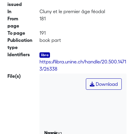
issued
In
Cluny et le premier âge féodal
From
181
page
To page
191
Publication
book part
type
Identifiers
https://libra.unine.ch/handle/20.500.1471
3/26338
File(s)
Download
Loading...
Name