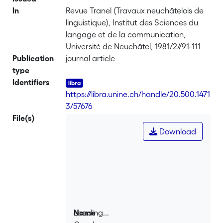
In
Revue Tranel (Travaux neuchâtelois de
linguistique), Institut des Sciences du
langage et de la communication,
Université de Neuchâtel, 1981/2//91-111
Publication
journal article
type
Identifiers
https://libra.unine.ch/handle/20.500.1471
3/57676
File(s)
Download
Loading...
Name