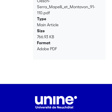
Oesch-
Loading...
Serra_Mapelli_et_Montavon_91-
110.pdf
Type
Main Article
Size
766.93 KB
Format
Adobe PDF