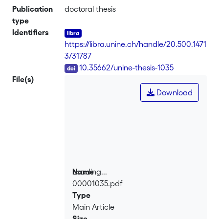
Publication
doctoral thesis
type
Identifiers
https://libra.unine.ch/handle/20.500.1471
3/31787
DOI
10.35662/unine-thesis-1035
File(s)
Download
Loading...
Name
00001035.pdf
Loading...
Type
Main Article
Size