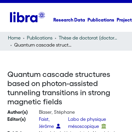
Research Data
Publications
Project
Home
Publications
Thèse de doctorat (doctoral thesis)
Quantum cascade structures based on photon-assisted tunneling transitions in strong magnetic fields
Quantum cascade structures
based on photon-assisted
tunneling transitions in strong
magnetic fields
Author(s)
Blaser, Stéphane
Editor(s)
Faist,
Labo de physique
Jérôme
mésoscopique