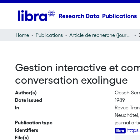
Research Data
Publications
Home
Publications
Article de recherche (journal article)
Gestion interactive et co
conversation exolingue
Author(s)
Oesch-Serr
Date issued
1989
In
Revue Trane
Neuchâtel, 
Publication type
journal arti
Identifiers
https
File(s)