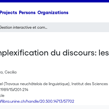
Projects
Persons
Organizations
Gestion interactive et complexification du discours: les séquences narratives en conversation exolingue
mplexification du discours: l
a, Cecilia
l (Travaux neuchâtelois de linguistique), Institut des Science
1989/15//201-214
cle
://libra.unine.ch/handle/20.500.14713/57702