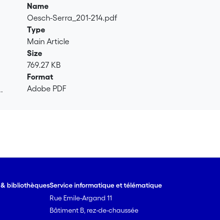
Name
Oesch-Serra_201-214.pdf
Type
Main Article
Size
769.27 KB
Format
Adobe PDF
.
.
e & bibliothèques
Service informatique et télématique
Rue Emile-Argand 11
Bâtiment B, rez-de-chaussée