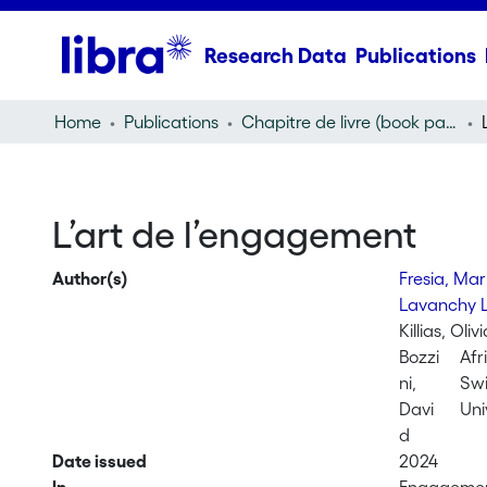
Research Data
Publications
Home
Publications
Chapitre de livre (book part)
L’art de l’engagement
Author(s)
Fresia, Ma
Lavanchy L
Killias, Oliv
Bozzi
Afr
ni,
Swi
Davi
Uni
d
Date issued
2024