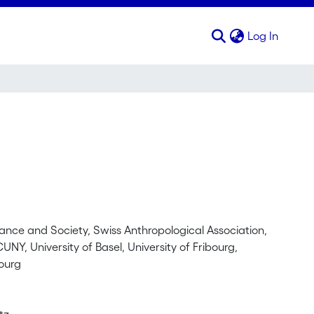
(curren
Log In
llance and Society, Swiss Anthropological Association,
Y, University of Basel, University of Fribourg,
bourg