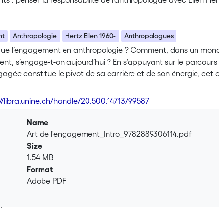
 : penser la responsabilité de l’anthropologue avec Ellen Her
nt
Anthropologie
Hertz Ellen 1960-
Anthropologues
que l’engagement en anthropologie ? Comment, dans un mond
ent, s’engage-t-on aujourd’hui ? En s’appuyant sur le parcours 
agée constitue le pivot de sa carrière et de son énergie, cet o
s. [...]
://libra.unine.ch/handle/20.500.14713/99587
Name
Art de l'engagement_Intro_9782889306114.pdf
Size
1.54 MB
Format
Adobe PDF
.