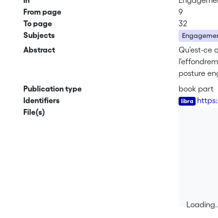
In
Engagements
From page
9
To page
32
Subjects
Engageme
Abstract
Qu’est-ce 
l’effondrem
posture eng
ces question
Publication type
book part
Identifiers
https
File(s)
Loading..