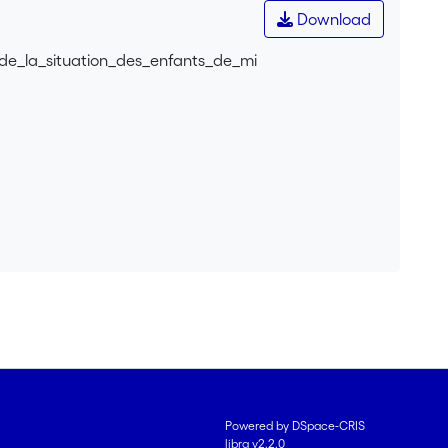
Download
n_de_la_situation_des_enfants_de_mi
Powered by DSpace-CRIS
libra v2.2.0