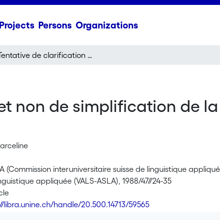
Projects
Persons
Organizations
Tentative de clarification et non de simplification de la situation des enfants de migrants en France
 et non de simplification de l
arceline
LA (Commission interuniversitaire suisse de linguistique appliqu
inguistique appliquée (VALS-ASLA), 1988/47//24-35
cle
://libra.unine.ch/handle/20.500.14713/59565