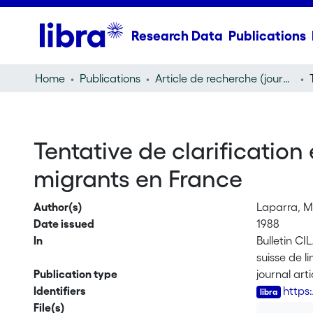
Research Data
Publications
Home
Publications
Article de recherche (journal article)
Tentative de clarification
migrants en France
Author(s)
Laparra, M
Date issued
1988
In
Bulletin CI
suisse de l
Publication type
journal arti
Identifiers
https
File(s)