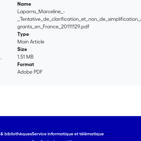
Name
Laparra_Marceline_-
_Tentative_de_clarification_et_non_de_simplificatio
grants_en_France_20111129.pdf
Type
Main Article
Size
1.51 MB
.
Format
.
Adobe PDF
e & bibliothèques
Service informatique et télématique