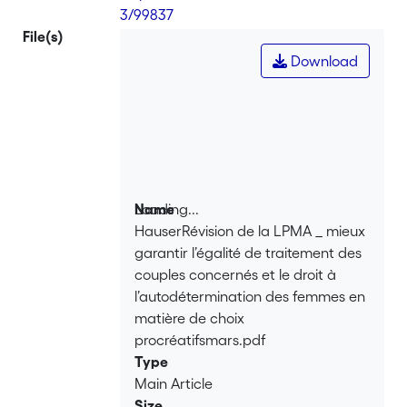
3/99837
File(s)
Download
Loading...
Name
HauserRévision de la LPMA _ mieux
Loading...
garantir l’égalité de traitement des
couples concernés et le droit à
l’autodétermination des femmes en
matière de choix
procréatifsmars.pdf
Type
Main Article
Size