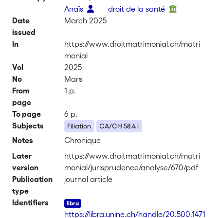
Anaïs
droit de la santé
Date
March 2025
issued
In
https://www.droitmatrimonial.ch/matri
monial
Vol
2025
No
Mars
From
1 p.
page
To page
6 p.
Subjects
Filiation
CA/CH 58.4 i
Notes
Chronique
Later
https://www.droitmatrimonial.ch/matri
version
monial/jurisprudence/analyse/670/pdf
Publication
journal article
type
Identifiers
https://libra.unine.ch/handle/20.500.1471