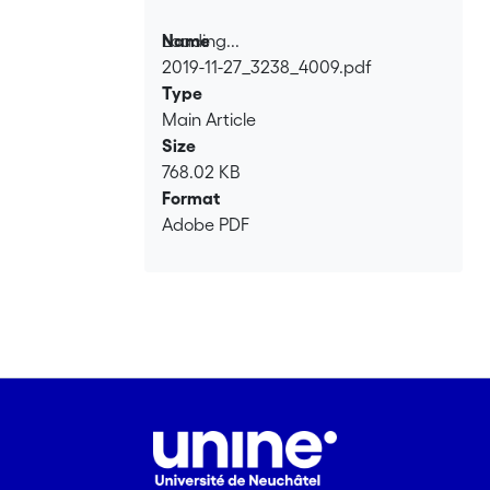
Loading...
Name
2019-11-27_3238_4009.pdf
Loading...
Type
Main Article
Size
768.02 KB
Format
Adobe PDF