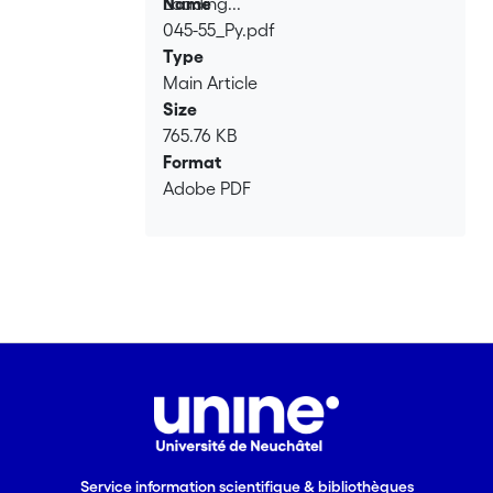
Loading...
Name
045-55_Py.pdf
Loading...
Type
Main Article
Size
765.76 KB
Format
Adobe PDF
Service information scientifique & bibliothèques