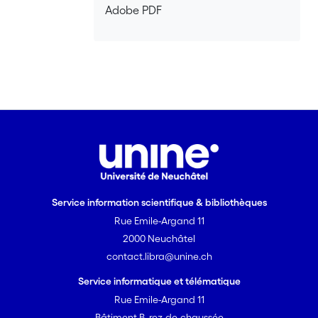
peuvent subir une isomérisation cis-
Adobe PDF
trans alors que la deuxième série
contient des complexes rigides qui ne le
peuvent pas. Les résultats catalytiques
de ces deux séries ont prouvé que la
rigidité du squelette influence l’activité
catalytique des complexes et que, de
ce fait, intervient dans le mécanisme de
la réaction. Toutefois, ils n’ont pas
permis de déterminer dans quelle étape
et comment la rigidité peut influer.
Service information scientifique & bibliothèques
Rue Emile-Argand 11
2000 Neuchâtel
contact.libra@unine.ch
Service informatique et télématique
Rue Emile-Argand 11
Bâtiment B, rez-de-chaussée