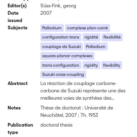
Editor(s)
Süss-Fink, georg
Date
2007
issued
Subjects
Palladium
complexe plan-carré
configuration trans
rigidité
flexibilité
couplage de Suzuki
Palladium
square-planar complexes
trans configuration
rigidity
flexibility
Suzuki cross-coupling
Abstract
La réaction de couplage carbone-
carbone de Suzuki représente une des
meilleures voies de synthèse des
composés biaryles. Ces composés
Notes
Thèse de doctorat : Université de
constituent des blocs de construction
Neuchâtel, 2007 ; Th. 1953
fondamentaux en synthèse organique,
Publication
doctoral thesis
et leur préparation représente un défi
type
important pour les industriels. Le