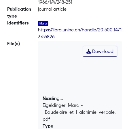
1966/1/4/248-251
Publication
journal article
type
Identifiers
https://libra.unine.ch/handle/20.500.1471
3/55826
File(s)
Download
Loading...
Name
Eigeldinger_Marc_-
Loading...
_Baudelaire_et_l_alchimie_verbale.
pdf
Type