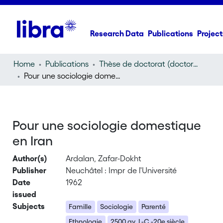
Research Data
Publications
Project
Home
Publications
Thèse de doctorat (doctoral thesis)
Pour une sociologie domestique en Iran
Pour une sociologie domestique
en Iran
Author(s)
Ardalan, Zafar-Dokht
Publisher
Neuchâtel : Impr de l'Université
Date
1962
issued
Subjects
Famille
Sociologie
Parenté
Ethnologie
2500 av. J.-C.-20e siècle