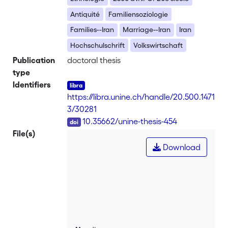
Antiquité
Familiensoziologie
Families--Iran
Marriage--Iran
Iran
Hochschulschrift
Volkswirtschaft
Publication
doctoral thesis
type
Identifiers
https://libra.unine.ch/handle/20.500.1471
3/30281
DOI
10.35662/unine-thesis-454
File(s)
Download