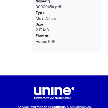
Loading...
Name
00000454.pdf
Loading...
Type
Main Article
Size
2.13 MB
Format
Adobe PDF
Service information scientifique & bibliothèques