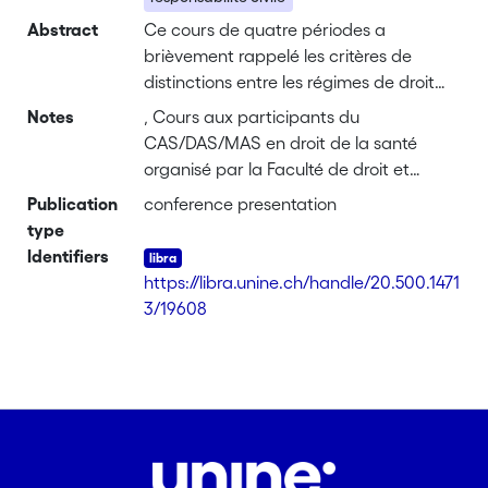
Abstract
Ce cours de quatre périodes a
brièvement rappelé les critères de
distinctions entre les régimes de droit
privé et de droit public avant
Notes
, Cours aux participants du
d'examiner la responsabilité civile en
CAS/DAS/MAS en droit de la santé
droit privé des institutions puis celle en
organisé par la Faculté de droit et
droit public. La conclusion synthétisait
l'Institut de droit de la santé de
Publication
conference presentation
les principales différences entre ces
l'Université de Neuchâtel, Neuchâtel
type
deux régimes.
Identifiers
https://libra.unine.ch/handle/20.500.1471
3/19608