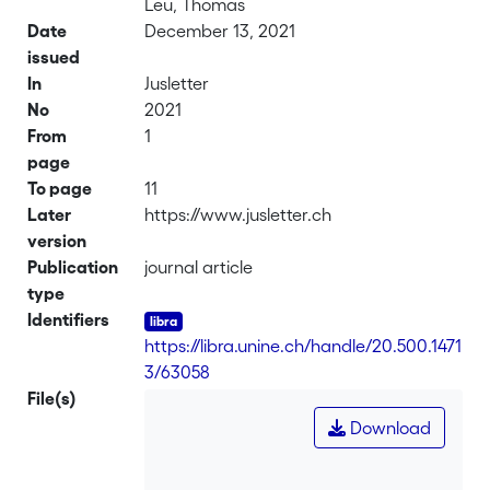
Leu, Thomas
Date
December 13, 2021
issued
In
Jusletter
No
2021
From
1
page
To page
11
Later
https://www.jusletter.ch
version
Publication
journal article
type
Identifiers
https://libra.unine.ch/handle/20.500.1471
3/63058
File(s)
Download