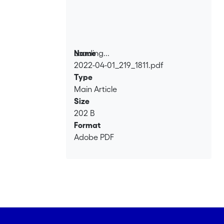
Loading...
Name
2022-04-01_219_1811.pdf
Loading...
Type
Main Article
Size
202 B
Format
Adobe PDF