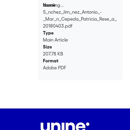
Loading...
Name
S_nchez_Jim_nez_Antonio_-
Loading...
_Mar_n_Cepeda_Patricia_Rese_a_
20180403.pdf
Type
Main Article
Size
207.78 KB
Format
Adobe PDF