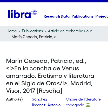
Research Data
Publications
Project
Home
Publications
Article de recherche (journal article)
Marín Cepeda, Patricia, ed.,
En la concha de Venus amar
Marín Cepeda, Patricia, ed.,
<i>En la concha de Venus
amarrado. Erotismo y literatura
en el Siglo de Oro</i>, Madrid,
Visor, 2017 [Reseña]
Author(s)
Sánchez
Chaire de littérature
Jiménez, Antonio
espagnole