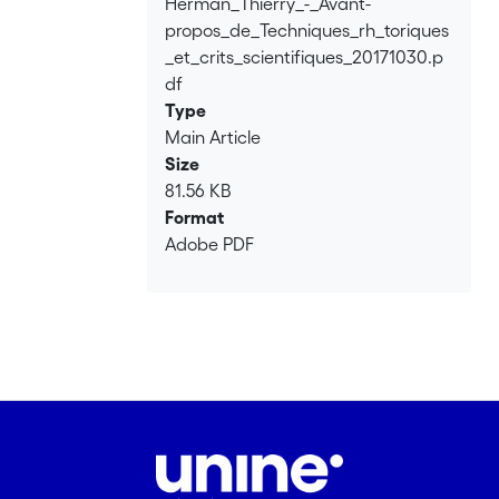
Herman_Thierry_-_Avant-
Loading...
propos_de_Techniques_rh_toriques
_et_crits_scientifiques_20171030.p
df
Type
Main Article
Size
81.56 KB
Format
Adobe PDF