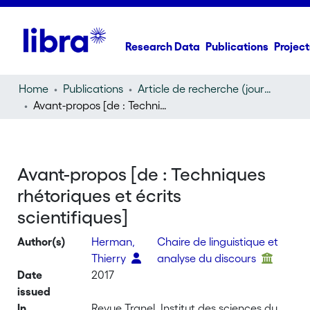
Research Data
Publications
Project
Home
Publications
Article de recherche (journal article)
Avant-propos [de : Techniques rhétoriques et écrits scientifiques]
Avant-propos [de : Techniques
rhétoriques et écrits
scientifiques]
Author(s)
Herman,
Chaire de linguistique et
Thierry
analyse du discours
Date
2017
issued
In
Revue Tranel, Institut des sciences du