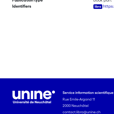
Publication type
book part
Identifiers
https
Service information scientifiqu
Rue Emile-Argand 11
2000 Neuchâtel
contact.libra@unine.ch