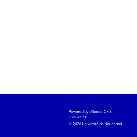
Powered by DSpace-CRIS
libra v2.2.0
© 2026 Université de Neuchâtel