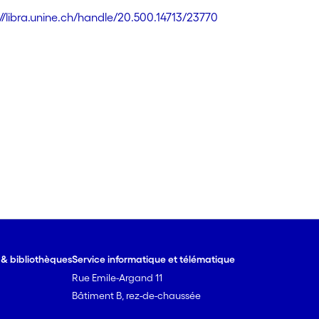
://libra.unine.ch/handle/20.500.14713/23770
e & bibliothèques
Service informatique et télématique
Rue Emile-Argand 11
Bâtiment B, rez-de-chaussée