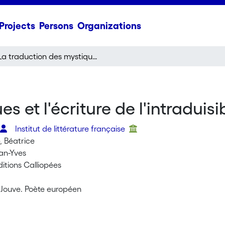
Projects
Persons
Organizations
La traduction des mystiques et l'écriture de l'intraduisible
 et l'écriture de l'intraduisi
Institut de littérature française
 Béatrice
an-Yves
itions Calliopées
n Jouve. Poète européen