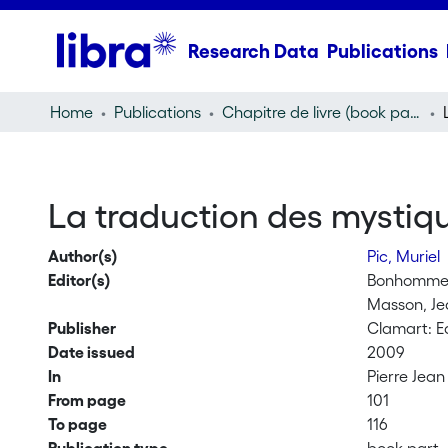
Research Data
Publications
Home
Publications
Chapitre de livre (book part)
La traduction des mystiques
Author(s)
Pic, Muriel
Editor(s)
Bonhomme,
Masson, Je
Publisher
Clamart: Ed
Date issued
2009
In
Pierre Jea
From page
101
To page
116