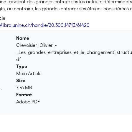
tion faisaient des grandes entreprises les acteurs déterminants
ts, au contraire, les grandes entrerprises étaient considérées c
ncher le débat, cet article montre que sur période longue du 
cle
 la capacité d’être tout à la fois « rigides et puissantes » et 
://libra.unine.ch/handle/20.500.14713/61420
ues régionales d’innovation. La première partie est une étude 
gion d’Arc jurassion et la Société suisse de micro-électronique
Name
omprendre de manière dynamique l’insertion d’une grande entre
Crevoisier_Olivier_-
_Les_grandes_entreprises_et_le_changement_structu
df
Type
Main Article
Size
7.76 MB
.
Format
.
Adobe PDF