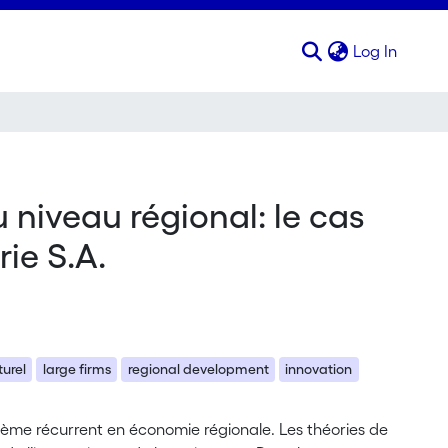
(curren
Log In
 niveau régional: le cas
ie S.A.
urel
large firms
regional development
innovation
hème récurrent en économie régionale. Les théories de