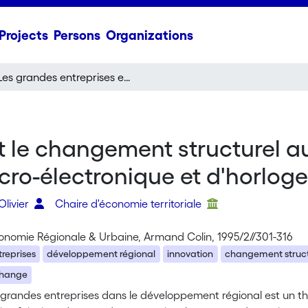
Projects
Persons
Organizations
Les grandes entreprises et le changement structurel au niveau régional: le cas de la Société suisse de micro-électronique et d'horlogerie S.A.
t le changement structurel au
cro-électronique et d'horloger
Olivier
Chaire d'économie territoriale
onomie Régionale & Urbaine, Armand Colin, 1995/2//301-316
reprises
développement régional
innovation
changement struct
change
s grandes entreprises dans le développement régional est un t