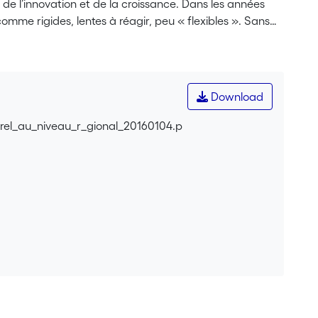
 de l’innovation et de la croissance. Dans les années
omme rigides, lentes à réagir, peu « flexibles ». Sans
changement structurel, les grandes entreprises ont
de s’insérer à d’autres moments, ou en parralèle, dans
de cas qui présente sur plus de trente ans les relations
 et d’horlogerie S.A. La seconde partie suggère quelques
Download
prise dans un territoire.
rel_au_niveau_r_gional_20160104.p