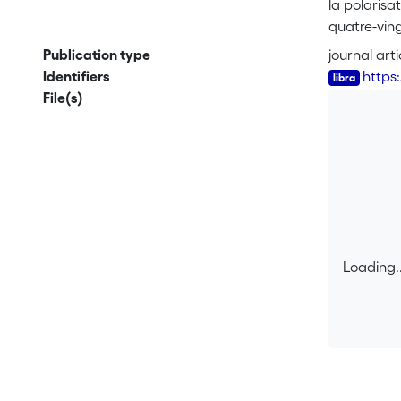
la polarisa
quatre-ving
vouloir tra
Publication type
journal arti
précisément
Identifiers
https
des dynamiq
File(s)
entre la ré
clés pour c
Loading..
Loading..