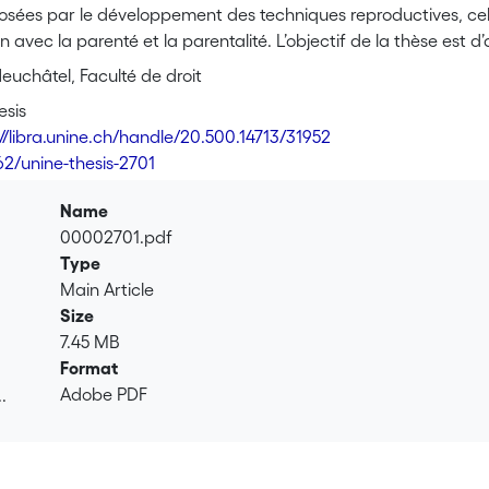
osées par le développement des techniques reproductives, cell
ien avec la parenté et la parentalité. L’objectif de la thèse est 
 particulier ceux qui restreignent le rôle des femmes à la sphè
euchâtel, Faculté de droit
 de procréation médicalement assistée (PMA) -dans lequel la n
esis
d’accès sont empreintes de naturalisme. Une comparaison entre l
://libra.unine.ch/handle/20.500.14713/31952
e met en exergue des différences significatives et par conséque
62/unine-thesis-2701
 reconnaissance des projets parentaux par le droit de la filiation
r les projets parentaux réalisés dans le cadre légal selon les 
Name
à la filiation selon le sexe du parent ; de l’autre, les projets 
00002701.pdf
x marges du droit de la filiation. C’est pourquoi, il est propos
Type
 clef de voûte d’un nouveau droit de la reproduction, caractér
Main Article
es. En prenant appui sur le principe constitutionnel d’égalité 
Size
de la liberté individuelle, des pistes de réflexion sont envis
7.45 MB
utiques reproductifs -qu’il s’agisse de l’IVG, de la contracepti
Format
on. Cela se traduit notamment par un renforcement des droits 
Adobe PDF
.
n et une plus grande place pour la volonté comme fondement à l
.
 reproduction, il est montré in fine de quelle manière le droit pe
du sujet et l’égalité entre les sexes.