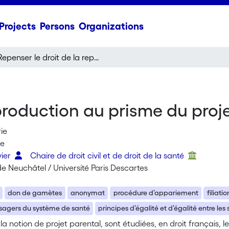
Projects
Persons
Organizations
Repenser le droit de la reproduction au prisme du projet parental
eproduction au prisme du proj
ie
ne
vier
Chaire de droit civil et de droit de la santé
de Neuchâtel / Université Paris Descartes
don de gamètes
anonymat
procédure d’appariement
filiatio
usagers du système de santé
principes d’égalité et d’égalité entre les
 la notion de projet parental, sont étudiées, en droit français, le