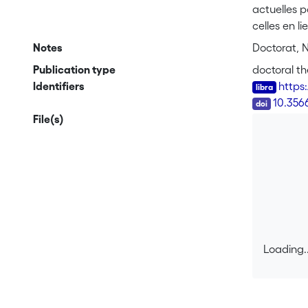
actuelles p
celles en l
genre et en
Notes
Doctorat, N
techniques
Publication type
doctoral th
conditions 
Identifiers
https
droit suiss
DOI
10.356
En outre, la
File(s)
établie pou
fondements 
relégués au
parental la
des personn
composante 
non thérape
de filiati
Loading..
reproductio
Loading..
droit de la
l’autonomie 