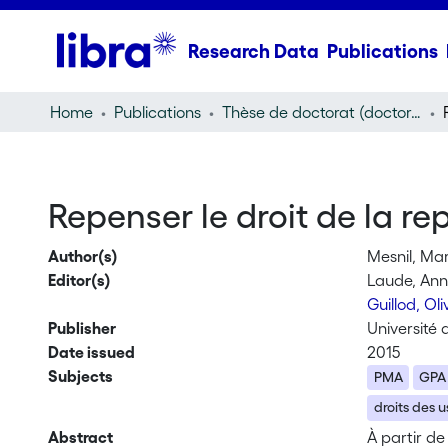
Research Data
Publications
Home
Publications
Thèse de doctorat (doctoral thesis)
Repenser le droit de la r
Author(s)
Mesnil, Mar
Editor(s)
Laude, An
Guillod, Oli
Publisher
Université 
Date issued
2015
Subjects
PMA
GPA
droits des 
Abstract
À partir de