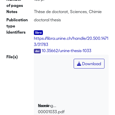
of pages
Notes
Thèse de doctorat, Sciences, Chimie
Publication
doctoral thesis
type
Identifiers
https://libra.unine.ch/handle/20.500.1471
3/31783
DOI
10.35662/unine-thesis-1033
File(s)
Download
Loading...
Name
00001033.pdf
Loading...