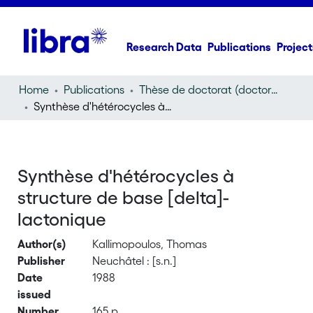
Research Data
Publications
Project
Home
Publications
Thèse de doctorat (doctoral thesis)
Synthèse d'hétérocycles à structure de base [delta]-lactonique
Synthèse d'hétérocycles à
structure de base [delta]-
lactonique
Author(s)
Kallimopoulos, Thomas
Publisher
Neuchâtel : [s.n.]
Date
1988
issued
Number
165 p.