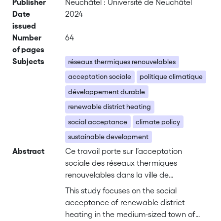
Publisher
Neuchâtel : Université de Neuchâtel
Date
2024
issued
Number
64
of pages
Subjects
réseaux thermiques renouvelables
acceptation sociale
politique climatique
développement durable
renewable district heating
social acceptance
climate policy
sustainable development
Abstract
Ce travail porte sur l’acceptation
sociale des réseaux thermiques
renouvelables dans la ville de
Biel/Bienne, en Suisse. Il s’inscrit dans
This study focuses on the social
une volonté politique d’instaurer une
acceptance of renewable district
obligation de raccordement au réseau,
heating in the medium-sized town of