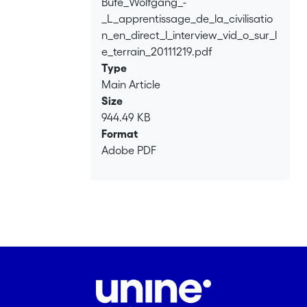
Bufe_Wolfgang_-
Loading...
_L_apprentissage_de_la_civilisatio
n_en_direct_l_interview_vid_o_sur_l
e_terrain_20111219.pdf
Type
Main Article
Size
944.49 KB
Format
Adobe PDF