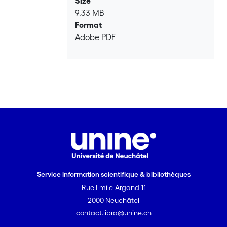
Size
de situations qui permettent de
9.33 MB
considérer l’ambivalence des politiques
Format
du PCI et de la convention unesquienne
Adobe PDF
entre économie du marketing territorial
et créativité ou expression « populaire
», entre dispositif de contrôle et outil
d’émancipation.
Pour ce faire, je m’appuie sur la notion
de « prise », introduite par la sociologie
pragmatique (Bessy & Chateauraynaud
2014 [1995]) et transposée dans les
études patrimoniales avec l’hypothèse
de la « prise française du PCI »
(Tornatore 2011, 2012). La notion de
Service information scientifique & bibliothèques
prise suppose une codétermination
dans l’acte de prendre. Celui qui prend
Rue Emile-Argand 11
ainsi que l’objet qui est pris sont
2000 Neuchâtel
façonnés dans la prise, le matériau qui
contact.libra@unine.ch
est pris fait et fait faire dans la prise.