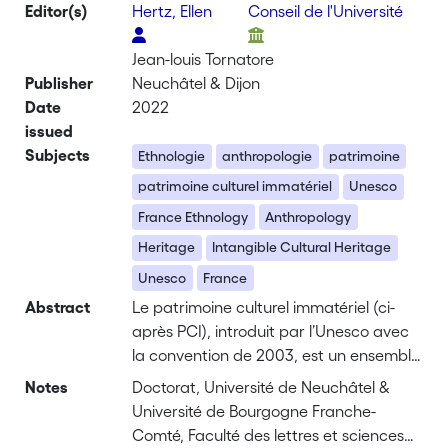
Editor(s)
Hertz, Ellen
Conseil de l'Université
Jean-louis Tornatore
Publisher
Neuchâtel & Dijon
Date
2022
issued
Subjects
Ethnologie
anthropologie
patrimoine
patrimoine culturel immatériel
Unesco
France Ethnology
Anthropology
Heritage
Intangible Cultural Heritage
Unesco
France
Abstract
Le patrimoine culturel immatériel (ci-
après PCI), introduit par l’Unesco avec
la convention de 2003, est un ensemble
complexe et ambigu qui prend
Notes
Doctorat, Université de Neuchâtel &
différentes formes selon qu’il est entre
Université de Bourgogne Franche-
les mains d’institutions patrimoniales
Comté, Faculté des lettres et sciences