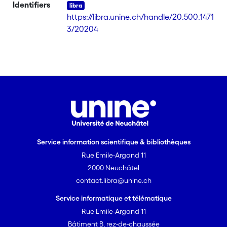
difficultes, mais aussi les satisfactions,
Identifiers
qu'il a pu rencontrer dans les relations
https://libra.unine.ch/handle/20.500.1471
avec ses nouveaux "collegues de
3/20204
travail", durant onze semaines
d'observation participante, avec les
electriciens, sur les chantiers du
batiment. Il s'interroge notamment sur
la question de l'ethique professionnelle,
et sur la responsabilite de l'ethnologue,
lorsque celui-ci est sollicite, par son
employeur, pour jouer le role de
consultant ou d'expert afin de trouver
Service information scientifique & bibliothèques
des solutions aux dysfonctionnements
Rue Emile-Argand 11
de l'entreprise.
2000 Neuchâtel
contact.libra@unine.ch
Service informatique et télématique
Rue Emile-Argand 11
Bâtiment B, rez-de-chaussée