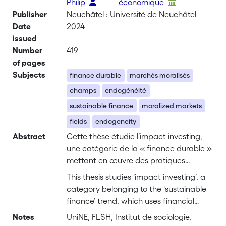
Philip
économique
Publisher
Neuchâtel : Université de Neuchâtel
Date
2024
issued
Number
419
of pages
Subjects
finance durable
marchés moralisés
champs
endogénéité
sustainable finance
moralized markets
fields
endogeneity
Abstract
Cette thèse étudie l’impact investing,
une catégorie de la « finance durable »
mettant en œuvre des pratiques
financières visant la réalisation
This thesis studies ‘impact investing’, a
d’impacts environnementaux ou
category belonging to the ‘sustainable
sociaux positifs, objectivables et
finance’ trend, which uses financial
mesurables. À partir du cas genevois,
practices aiming to generate both
Notes
UniNE, FLSH, Institut de sociologie,
ce travail questionne le paradoxe entre
objectifiable and measurable