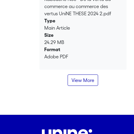
Loading...
des moralités à l’œuvre, ainsi que la
commerce au commerce des
portée potentiellement faible de ces
vertus UniNE THESE 2024 2.pdf
initiatives.
Type
Main Article
Size
24.29 MB
Format
Adobe PDF
View More