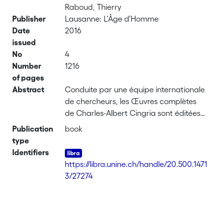
Raboud, Thierry
Publisher
Lausanne: L'Âge d'Homme
Date
2016
issued
No
4
Number
1216
of pages
Abstract
Conduite par une équipe internationale
de chercheurs, les Œuvres complètes
de Charles-Albert Cingria sont éditées
depuis 2011 dans notre collection «
Publication
book
Caryatides ». Elles comprennent tous
type
les textes publiés par l'auteur de son
Identifiers
vivant ainsi qu'un nombre considérable
https://libra.unine.ch/handle/20.500.1471
d'inédits. Ce volume réunit les critiques
3/27274
parues dans la presse suisse ou
française, des notes concernant
l'esthétique, la poétique et les Beaux-
Arts, ainsi que des considérations