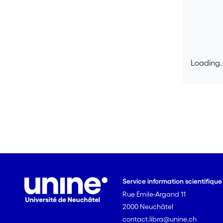
Loading..
Loading..
Service information scientifiqu
Rue Emile-Argand 11
2000 Neuchâtel
contact.libra@unine.ch