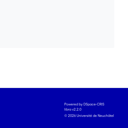
Powered by DSpace-CRIS
libra v2.2.0
© 2026 Université de Neuchâtel