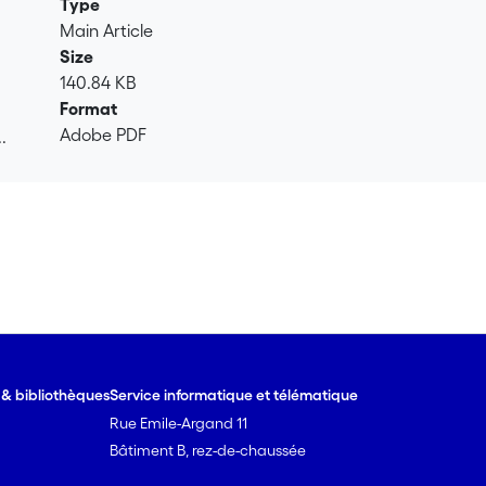
Type
Main Article
Size
140.84 KB
Format
Adobe PDF
.
.
e & bibliothèques
Service informatique et télématique
Rue Emile-Argand 11
Bâtiment B, rez-de-chaussée