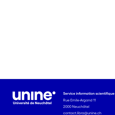
Service information scientifiqu
Rue Emile-Argand 11
2000 Neuchâtel
contact.libra@unine.ch