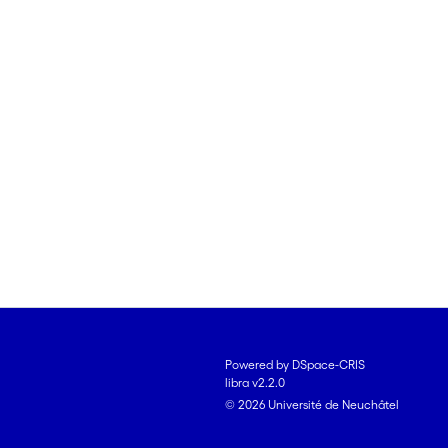
Powered by DSpace-CRIS
libra v2.2.0
© 2026 Université de Neuchâtel