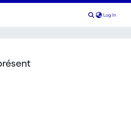
(curren
Log In
présent