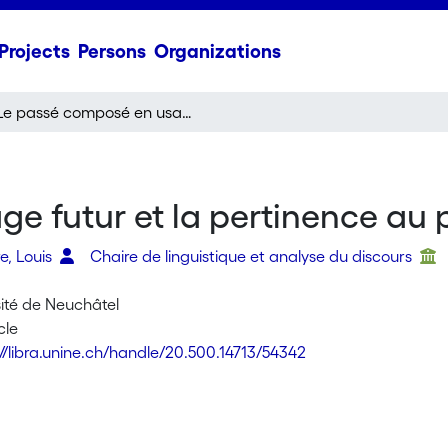
Projects
Persons
Organizations
Le passé composé en usage futur et la pertinence au présent
e futur et la pertinence au 
e, Louis
Chaire de linguistique et analyse du discours
sité de Neuchâtel
cle
://libra.unine.ch/handle/20.500.14713/54342