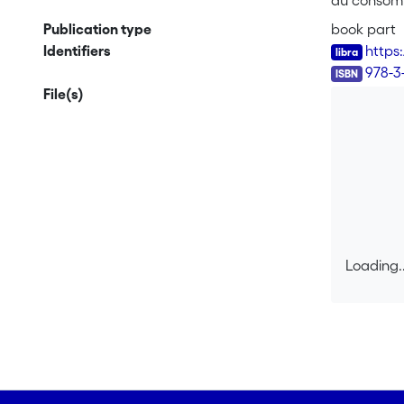
du consomm
Publication type
book part
Identifiers
https
ISBN
978-3
File(s)
Loading..
Loading..