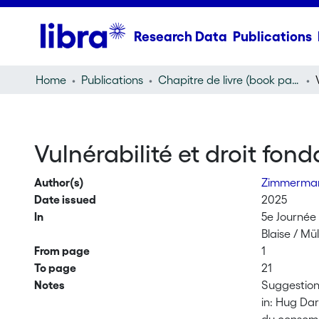
Research Data
Publications
Home
Publications
Chapitre de livre (book part)
Vulnérabilité et droit f
Author(s)
Zimmerma
Date issued
2025
In
5e Journée 
Blaise / Mül
From page
1
To page
21
Notes
Suggestion
in: Hug Dar