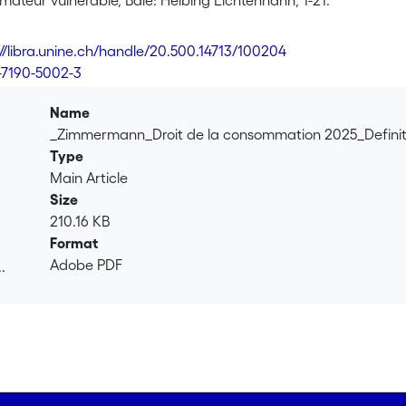
ateur vulnérable, Bâle: Helbing Lichtenhahn, 1-21.
://libra.unine.ch/handle/20.500.14713/100204
-7190-5002-3
Name
_Zimmermann_Droit de la consommation 2025_Definit
Type
Main Article
Size
210.16 KB
Format
Adobe PDF
.
.