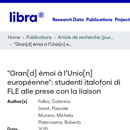
Research Data
Publications
Project
Home
Publications
Article de recherche (journal article)
"Gran[d] émoi à l′Unio[n] européenne": studenti italofoni di FLE alle prese con la liaison
"Gran[d] émoi à l′Unio[n]
européenne": studenti italofoni di
FLE alle prese con la liaison
Author(s)
Falbo, Caterina
Janot, Pascale
Murano, Michela
Paternostro, Roberto
Date
2015