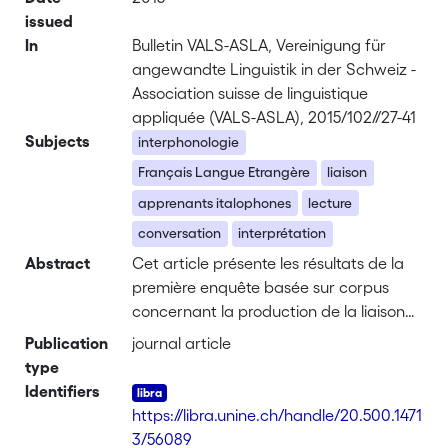
issued
In
Bulletin VALS-ASLA, Vereinigung für
angewandte Linguistik in der Schweiz -
Association suisse de linguistique
appliquée (VALS-ASLA), 2015/102//27-41
Subjects
interphonologie
Français Langue Etrangère
liaison
apprenants italophones
lecture
conversation
interprétation
Abstract
Cet article présente les résultats de la
première enquête basée sur corpus
concernant la production de la liaison
de la part d'apprenants italophones de
Publication
journal article
FLE, réalisée dans le cadre du projet
type
IPFC dans les Universités de Milan
Identifiers
(étudiants débutants) et Trieste
https://libra.unine.ch/handle/20.500.1471
(étudiants avancés). Nous y prenons en
3/56089