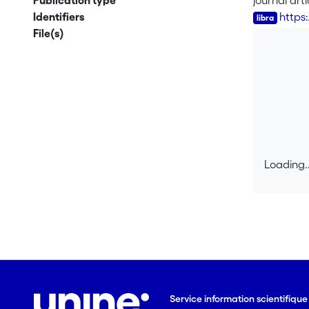
Publication type
journal arti
Identifiers
https
File(s)
Loading..
Loading..
Service information scientifiqu