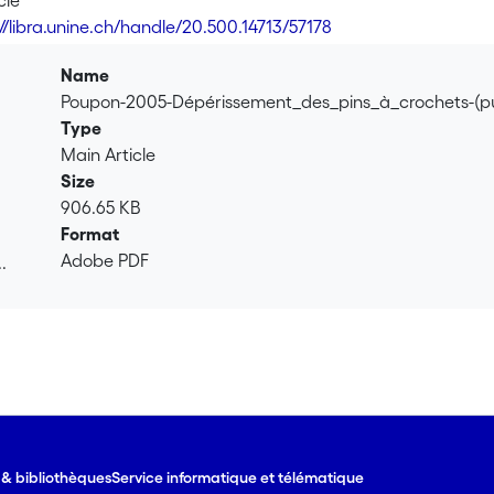
cle
://libra.unine.ch/handle/20.500.14713/57178
Name
Poupon-2005-Dépérissement_des_pins_à_crochets-(pu
Type
Main Article
Size
906.65 KB
Format
Adobe PDF
.
.
e & bibliothèques
Service informatique et télématique