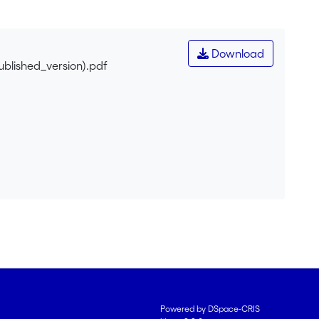
Download
blished_version).pdf
Powered by DSpace-CRIS