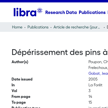
Research Data
Publications
Home
Publications
Article de recherche (journal article)
Dépérissement des pins à 
Author(s)
Poupon, Ch
Frelechoux,
Gobat, Jea
Date issued
2005
In
La Forêt
Vol
3
From page
14
To page
15