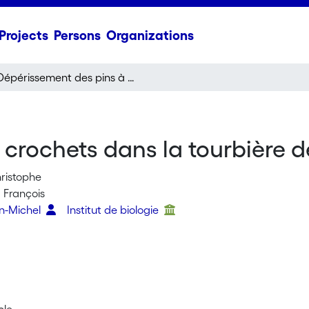
Projects
Persons
Organizations
Dépérissement des pins à crochets dans la tourbière des Enfers
crochets dans la tourbière d
ristophe
 François
n-Michel
Institut de biologie