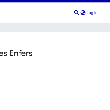
(curren
Log In
es Enfers