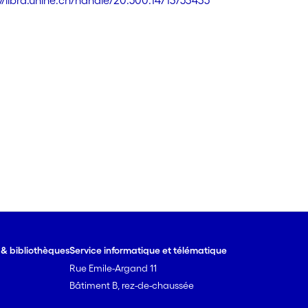
://libra.unine.ch/handle/20.500.14713/53435
e & bibliothèques
Service informatique et télématique
Rue Emile-Argand 11
Bâtiment B, rez-de-chaussée