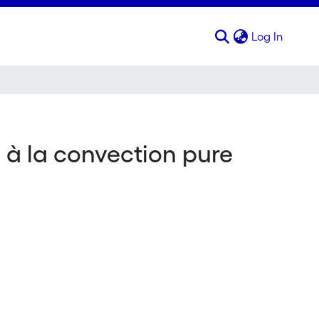
(curren
Log In
 à la convection pure