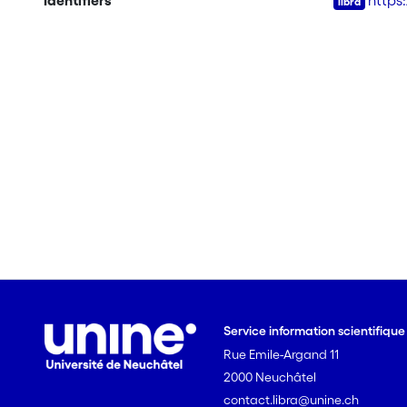
Identifiers
https
Service information scientifiqu
Rue Emile-Argand 11
2000 Neuchâtel
contact.libra@unine.ch