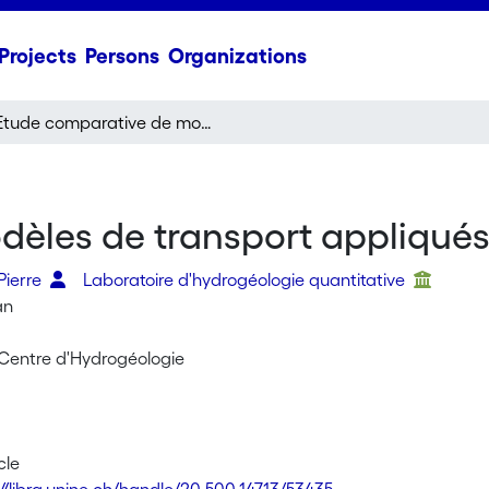
Projects
Persons
Organizations
Etude comparative de modèles de transport appliqués à la convection pure
èles de transport appliqués
Pierre
Laboratoire d'hydrogéologie quantitative
an
u Centre d'Hydrogéologie
cle