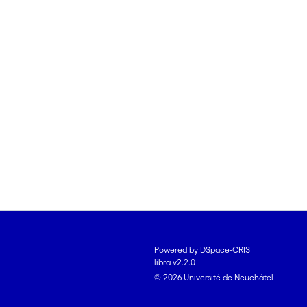
Powered by DSpace-CRIS
libra v2.2.0
© 2026 Université de Neuchâtel