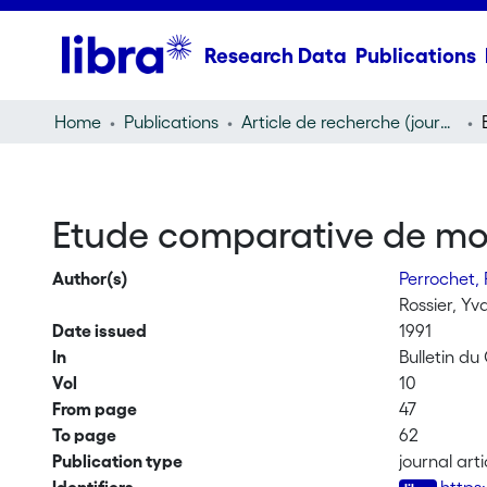
Research Data
Publications
Home
Publications
Article de recherche (journal article)
Etude comparative de mod
Author(s)
Perrochet, 
Rossier, Yv
Date issued
1991
In
Bulletin d
Vol
10
From page
47
To page
62
Publication type
journal arti