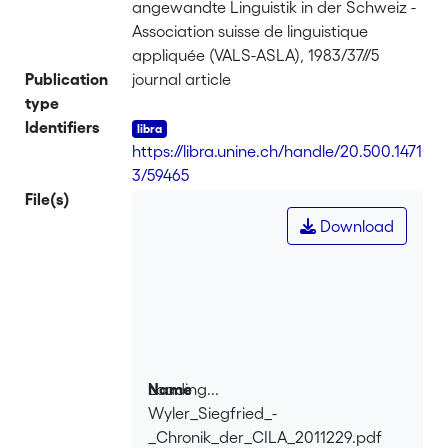
angewandte Linguistik in der Schweiz -
Association suisse de linguistique
appliquée (VALS-ASLA), 1983/37//5
Publication
journal article
type
Identifiers
https://libra.unine.ch/handle/20.500.1471
3/59465
File(s)
Download
Loading...
Name
Wyler_Siegfried_-
Loading...
_Chronik_der_CILA_2011229.pdf