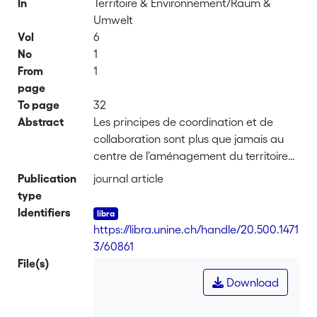
In
Territoire & Environnement/Raum &
Umwelt
Vol
6
No
1
From
1
page
To page
32
Abstract
Les principes de coordination et de
collaboration sont plus que jamais au
centre de l’aménagement du territoire
compte tenu des défis auxquels les
Publication
journal article
collectivités publiques sont aujourd’hui
type
confrontées. En effet, la Suisse
Identifiers
s’urbanise et la mobilité de la
https://libra.unine.ch/handle/20.500.1471
population augmente sans cesse. Les
3/60861
activités humaines ont toujours plus
File(s)
d’emprise sur le territoire ou d’effets sur
Download
l’environnement. Il n’est aujourd’hui plus
possible d’assurer un aménagement du