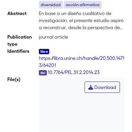
diversidad
acción afirmativa
Abstract
En base a un diseño cualitativo de
investigación, el presente estudio aspiró
a reconstruir, desde la perspectiva de
los propios estudiantes, la experiencia
Publication
journal article
de transición de la secundaria a la
type
universidad de jóvenes admitidos a
Identifiers
través del programa de admisión
https://libra.unine.ch/handle/20.500.1471
especial Talento+Inclusión en la
3/64201
Pontificia Universidad Católica de Chile,
DOI
10.7764/PEL.51.2.2014.23
institución tradicional del Consejo de
File(s)
Rectores de las Universidades Chilenas
Download
(CRUCH). El punto de vista de los
jóvenes universitarios, actores centrales
de todo proceso de aprendizaje,
permite acceder a información
significativa que aporta a la mejora
continua de programas de