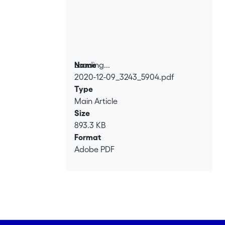
Loading...
Name
2020-12-09_3243_5904.pdf
Loading...
Type
Main Article
Size
893.3 KB
Format
Adobe PDF