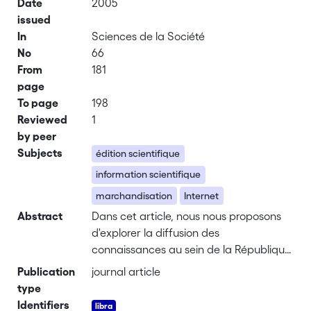
Date
2005
issued
In
Sciences de la Société
No
66
From
181
page
To page
198
Reviewed
1
by peer
Subjects
édition scientifique
information scientifique
marchandisation
Internet
Abstract
Dans cet article, nous nous proposons
d'explorer la diffusion des
connaissances au sein de la République
des sciences et de mettre en lumière les
Publication
journal article
formes de marchandisation qui la
type
structurent. En effet, si les chercheurs
Identifiers