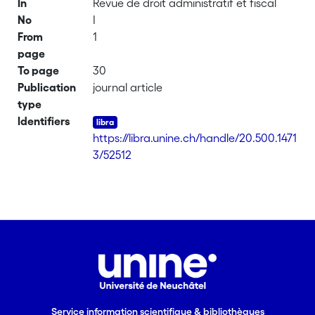
In
Revue de droit administratif et fiscal
No
I
From
1
page
To page
30
Publication
journal article
type
Identifiers
https://libra.unine.ch/handle/20.500.1471
3/52512
Service information scientifique & bibliothèques