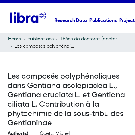
Research Data
Publications
Project
Home
Publications
Thèse de doctorat (doctoral thesis)
Les composés polyphénoliques dans Gentiana asclepiadea L., Gentiana cruciata L. et Gentiana ciliata L. Contribution à la phytochimie de la sous-tribu des Gentianinae
Les composés polyphénoliques
dans Gentiana asclepiadea L.,
Gentiana cruciata L. et Gentiana
ciliata L. Contribution à la
phytochimie de la sous-tribu des
Gentianinae
Author(s)
Goetz, Michel