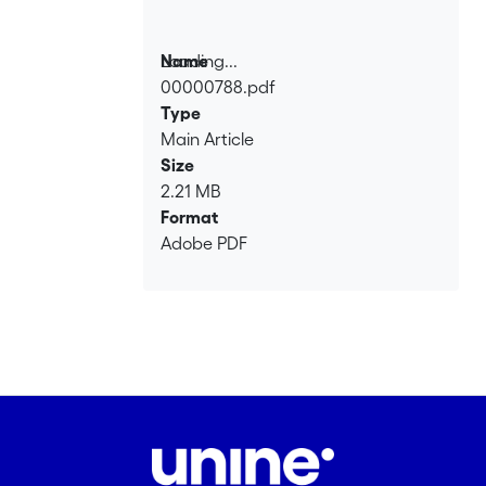
Loading...
Name
00000788.pdf
Loading...
Type
Main Article
Size
2.21 MB
Format
Adobe PDF