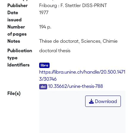
Publisher
Fribourg : F. Stettler DISS-PRINT
Date
1977
issued
Number
194 p.
of pages
Notes
Thèse de doctorat, Sciences, Chimie
Publication
doctoral thesis
type
Identifiers
https://libra.unine.ch/handle/20.500.1471
3/30746
DOI
10.35662/unine-thesis-788
File(s)
Download