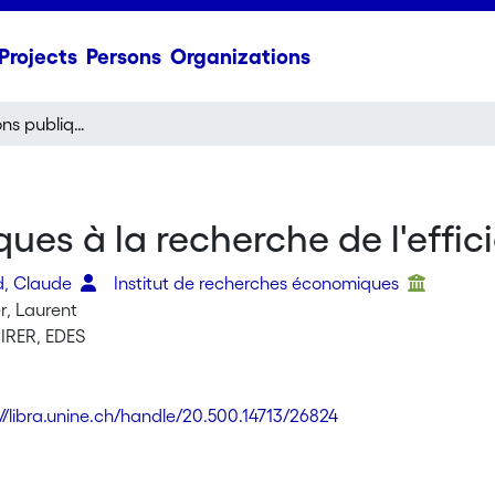
Projects
Persons
Organizations
Les administrations publiques à la recherche de l'efficience
ues à la recherche de l'effic
d, Claude
Institut de recherches économiques
, Laurent
 IRER, EDES
://libra.unine.ch/handle/20.500.14713/26824