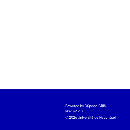
Powered by DSpace-CRIS
libra v2.2.0
© 2026 Université de Neuchâtel