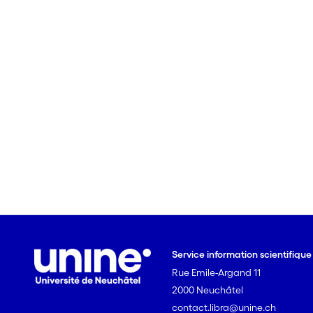
Service information scientifiqu
Rue Emile-Argand 11
2000 Neuchâtel
contact.libra@unine.ch