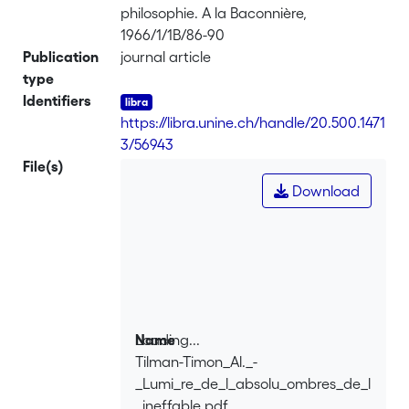
philosophie. A la Baconnière,
1966/1/1B/86-90
Publication
journal article
type
Identifiers
https://libra.unine.ch/handle/20.500.1471
3/56943
File(s)
Download
Loading...
Name
Tilman-Timon_Al._-
Loading...
_Lumi_re_de_l_absolu_ombres_de_l
_ineffable.pdf